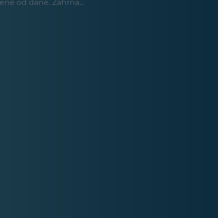
ené od dane. Zahŕňa...