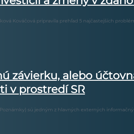
nvestícií a zmeny v zdaň
vá Kováčová pripravila prehľad 5 najčastejších problémov
nú závierku, alebo účtovn
i v prostredí SR
a Poznámky) sú jedným z hlavných externých informačných