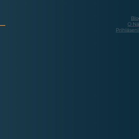
Blo
O Ná
Prihlásen