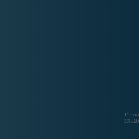
Domo
Služb