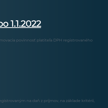
 1.1.2022
movacia povinnosť platiteľa DPH registrovaného
gistrovaným na daň z príjmov, na základe kritérií,