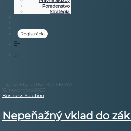
Právne Služby
Poradenstvo
Stratégia
Registrácia
napísal Mgr. JITKA BOŽEKOVÁ
12. novembra 2023
Business Solution
Nepeňažný vklad do zák