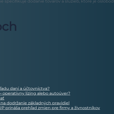
e špecifikuje dodanie tovarov a služieb, ktoré je oslobod
och
hľadu daní a účtovníctva?
 operatívny lízing alebo autoúver?
vať
na dodržanie základných pravidiel
UP prináša prehľad zmien pre firmy a živnostníkov