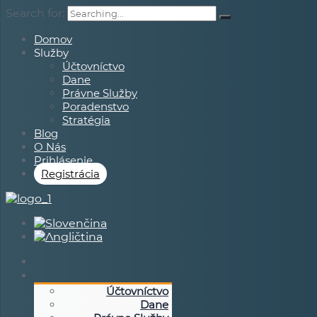
Search for:
Domov
Služby
Účtovníctvo
Dane
Právne Služby
Poradenstvo
Stratégia
Blog
O Nás
Prihlásenie
Registrácia
Účtovníctvo
Dane