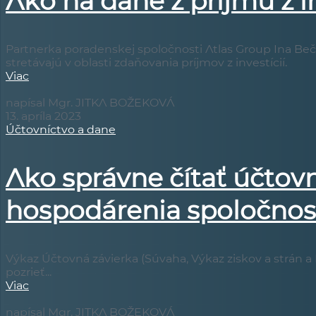
Ako na dane z príjmu z i
Partnerka poradenskej spoločnosti Atlas Group Ina Bečko
stretávajú v oblasti zdaňovania príjmov z investícií.
Viac
napísal Mgr. JITKA BOŽEKOVÁ
13. apríla 2023
Účtovníctvo a dane
Ako správne čítať účtov
hospodárenia spoločnost
Výkaz Účtovná závierka (Súvaha, Výkaz ziskov a strán 
pozrieť...
Viac
napísal Mgr. JITKA BOŽEKOVÁ