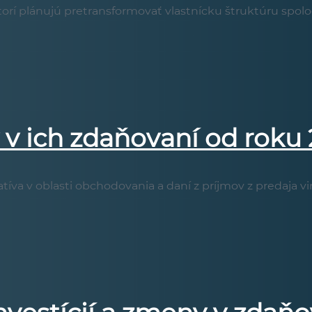
ktorí plánujú pretransformovať vlastnícku štruktúru spol
v ich zdaňovaní od roku
latíva v oblasti obchodovania a daní z príjmov z predaja 