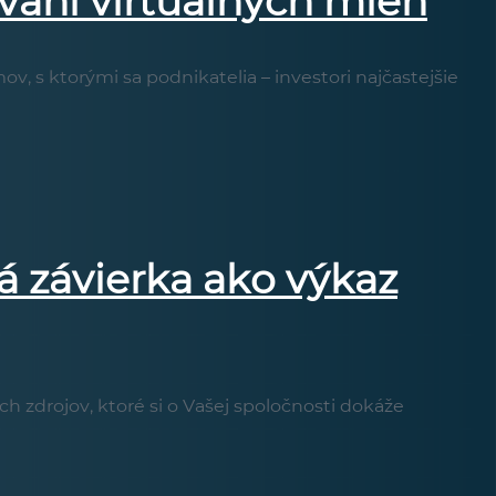
ovaní virtuálnych mien
, s ktorými sa podnikatelia – investori najčastejšie
á závierka ako výkaz
 zdrojov, ktoré si o Vašej spoločnosti dokáže