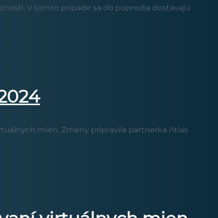
očnosti. V tomto prípade sa do popredia dostávajú
 2024
virtuálnych mien. Zmeny pripravila partnerka Atlas