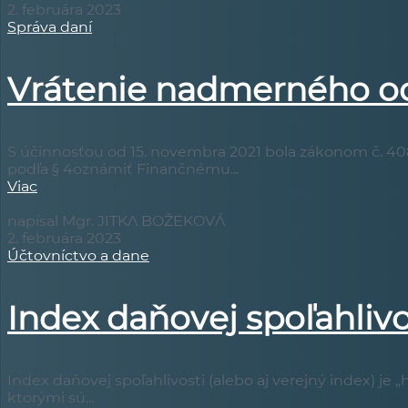
2. februára 2023
Správa daní
Vrátenie nadmerného od
S účinnosťou od 15. novembra 2021 bola zákonom č. 40
podľa § 4oznámiť Finančnému...
Viac
napísal Mgr. JITKA BOŽEKOVÁ
2. februára 2023
Účtovníctvo a dane
Index daňovej spoľahlivo
Index daňovej spoľahlivosti (alebo aj verejný index) je
ktorými sú...