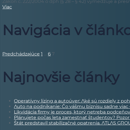
Zákon č. 222/2004 o dph (§ 28 – § 42) vymedzuje a presn
Viac
Navigácia v článk
Predchádzajúce
1
…
6
7
Najnovšie články
Operatívny lízing a autoúver: Aké sú rozdiely z po
Auto na podnikanie: Čo vášmu biznisu sadne viac –
Likvidácia firmy je proces, ktorý netreba podceňo
Plánujete počas leta zamestnať študentov? Pozor 
Štát predstavil stabilizačné opatrenia. ATLAS GRO