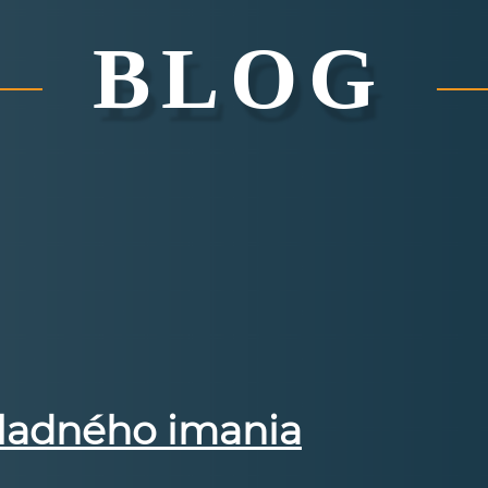
BLOG
ladného imania