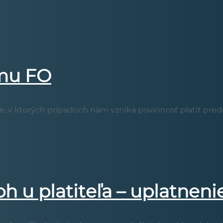
jmu FO
, v ktorých prípadoch nám vzniká povinnosť platiť pred
 u platiteľa – uplatnenie