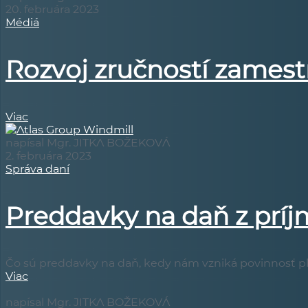
20. februára 2023
Médiá
Rozvoj zručností zames
Viac
napísal Mgr. JITKA BOŽEKOVÁ
2. februára 2023
Správa daní
Preddavky na daň z príj
Čo sú preddavky na daň, kedy nám vzniká povinnosť plat
Viac
napísal Mgr. JITKA BOŽEKOVÁ