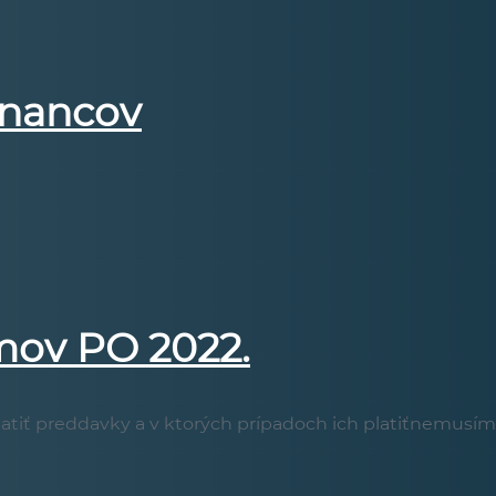
tnancov
mov PO 2022.
iť preddavky a v ktorých prípadoch ich platiťnemusíme? P