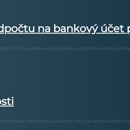
počtu na bankový účet po
8/2021 Z.z. v ustanovení § 6zákona o DPH zavedená ozna
sti
 „hodnotenie daňového subjektu, ktorý je podnikateľom re