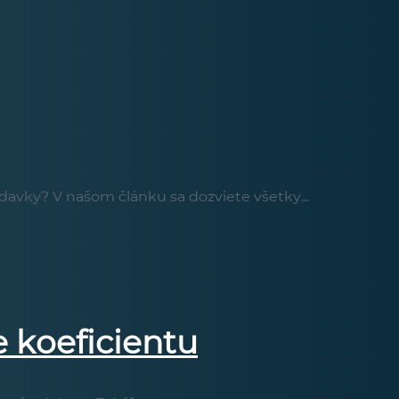
davky? V našom článku sa dozviete všetky...
 koeficientu