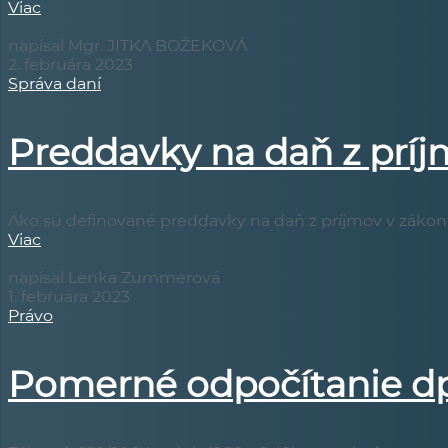
Viac
napísal Mgr. JITKA BOŽEKOVÁ
2. februára 2023
Správa daní
Preddavky na daň z prí
Ako sú definované preddavky na daň z príjmov v zákone
Viac
napísal Lenka Zummerová
1. februára 2023
Právo
Pomerné odpočítanie dph