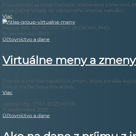
V súčasnosti sa čoraz častejšie stretávame s klientmi, 
nepeňažné vklady do základného imania, nakoľko...
Viac
napísal ING. INA KOVÁČOVÁ BEČKOVÁ, PHD.
19. septembra 2023
Účtovníctvo a dane
Virtuálne meny a zmeny 
Pozrite si prehľad najväčších zmien, ktoré prináša legis
Group Ina Bečková Kováčová....
Viac
napísal Mgr. JITKA BOŽEKOVÁ
11. septembra 2023
Účtovníctvo a dane