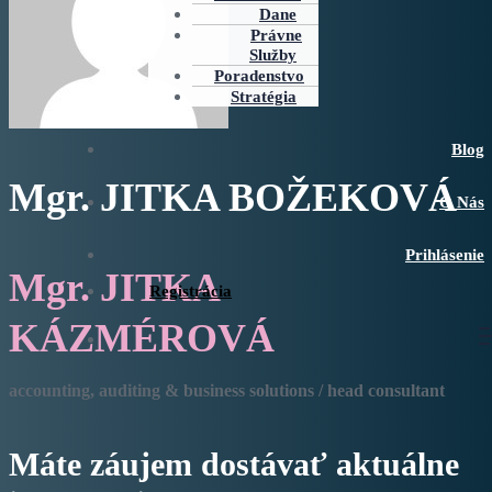
Dane
Právne
Služby
Poradenstvo
Stratégia
Blog
Mgr. JITKA BOŽEKOVÁ
O Nás
Prihlásenie
Mgr. JITKA
Registrácia
KÁZMÉROVÁ
accounting, auditing & business solutions / head consultant
Máte záujem dostávať aktuálne