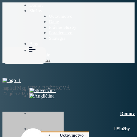
Domov
Služby
Účtovníctvo
Dane
Právne Služby
Poradenstvo
Stratégia
Blog
O Nás
Prihlásenie
Registrácia
napísal Mgr. JITKA BOŽEKOVÁ
25. júla 2025
Domov
Služby
Účtovníctvo