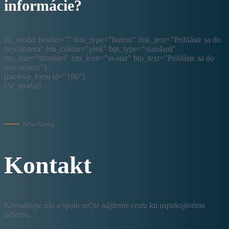
informácie?
[sf_modal header="" link_type="button" link_text="Prihláste sa do
newslettera" btn_colour="pink" btn_type="standard"
btn_size="standard" btn_icon="ss-star" btn_text="Prihláste sa do
newslettera"]
[mc4wp_form id="196"]
[/sf_modal]
Atlas Group
Kontakt
Kontaktujte nás a spolu určite nájdeme cestu ku uspokojivému
riešeniu.