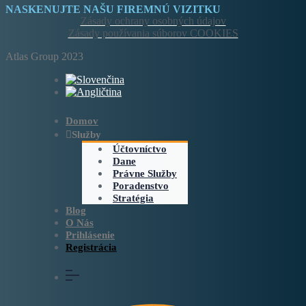
NASKENUJTE NAŠU FIREMNÚ VIZITKU
Zásady ochrany osobných údajov
Zásady používania súborov COOKIES
Atlas Group 2023
Domov
Služby
Účtovníctvo
Dane
Právne Služby
Poradenstvo
Stratégia
Blog
O Nás
Prihlásenie
Registrácia