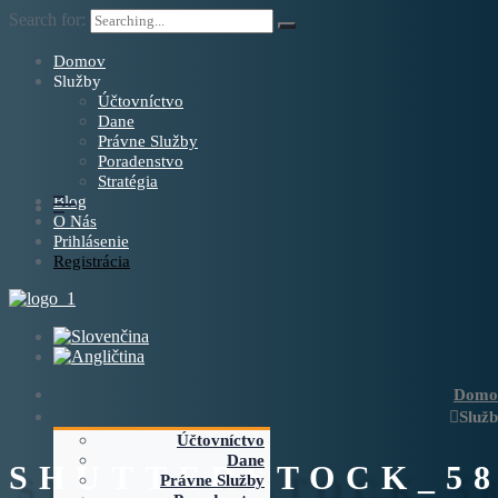
Search for:
Domov
Služby
Účtovníctvo
Dane
Právne Služby
Poradenstvo
Stratégia
Blog
O Nás
Prihlásenie
Registrácia
Domo
Služ
Účtovníctvo
Dane
SHUTTERSTOCK_58
Právne Služby