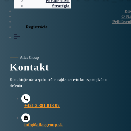
Poradenstvo
Stratégia
Bl
O Ná
Prihlásen
Registrácia
Atlas Group
Kontakt
Kontaktujte nás a spolu určite nájdeme cestu ku uspokojivému
riešeniu.
+421 2 381 018 07
info@atlasgroup.sk