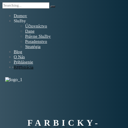
Domov
Služby
Účtovníctvo
Dane
Právne Služby
Poradenstvo
Stratégia
Blog
O Nás
Prihlásenie
Registrácia
FARBICKY-