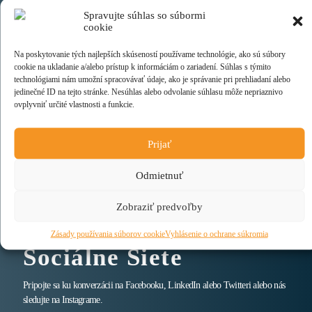
Spravujte súhlas so súbormi
cookie
+421 2 381 018 07
Na poskytovanie tých najlepších skúseností používame technológie, ako sú súbory
cookie na ukladanie a/alebo prístup k informáciám o zariadení. Súhlas s týmito
technológiami nám umožní spracovávať údaje, ako je správanie pri prehliadaní alebo
jedinečné ID na tejto stránke. Nesúhlas alebo odvolanie súhlasu môže nepriaznivo
ovplyvniť určité vlastnosti a funkcie.
info@atlasgroup.sk
Prijať
Odmietnuť
atlasgroup.sk
Zobraziť predvoľby
Zásady používania súborov cookie
Vyhlásenie o ochrane súkromia
Sledujte nás online
Sociálne Siete
Pripojte sa ku konverzácii na Facebooku, LinkedIn alebo Twitteri alebo nás
sledujte na Instagrame.