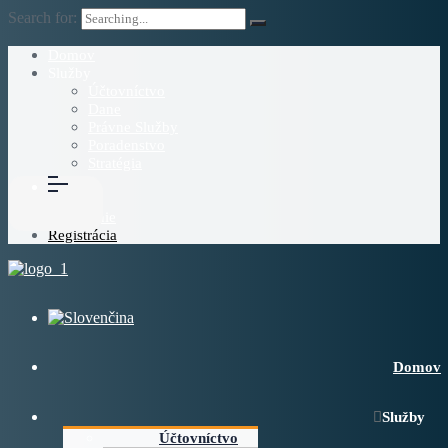
Search for:
Domov
Služby
Účtovníctvo
Dane
Právne Služby
Poradenstvo
Stratégia
Blog
O Nás
Prihlásenie
Registrácia
Domov
Služby
Účtovníctvo