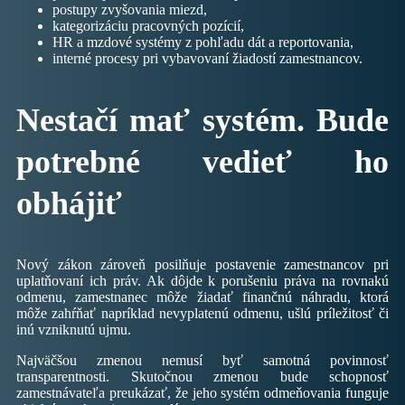
postupy zvyšovania miezd,
kategorizáciu pracovných pozícií,
HR a mzdové systémy z pohľadu dát a reportovania,
interné procesy pri vybavovaní žiadostí zamestnancov.
Nestačí mať systém. Bude
potrebné vedieť ho
obhájiť
Nový zákon zároveň posilňuje postavenie zamestnancov pri
uplatňovaní ich práv. Ak dôjde k porušeniu práva na rovnakú
odmenu, zamestnanec môže žiadať finančnú náhradu, ktorá
môže zahŕňať napríklad nevyplatenú odmenu, ušlú príležitosť či
inú vzniknutú ujmu.
Najväčšou zmenou nemusí byť samotná povinnosť
transparentnosti. Skutočnou zmenou bude schopnosť
zamestnávateľa preukázať, že jeho systém odmeňovania funguje