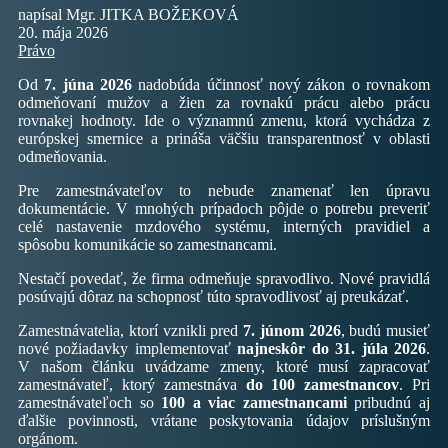
napísal Mgr. JITKA BOŽEKOVÁ
20. mája 2026
Právo
Od
7. júna 2026
nadobúda účinnosť nový zákon o rovnakom
odmeňovaní mužov a žien za rovnakú prácu alebo prácu
rovnakej hodnoty. Ide o významnú zmenu, ktorá vychádza z
európskej smernice a prináša väčšiu transparentnosť v oblasti
odmeňovania.
Pre zamestnávateľov to nebude znamenať len úpravu
dokumentácie. V mnohých prípadoch pôjde o potrebu preveriť
celé nastavenie mzdového systému, interných pravidiel a
spôsobu komunikácie so zamestnancami.
Nestačí povedať, že firma odmeňuje spravodlivo. Nové pravidlá
posúvajú dôraz na schopnosť túto spravodlivosť aj preukázať.
Zamestnávatelia, ktorí vznikli pred
7. júnom 2026
, budú musieť
nové požiadavky implementovať
najneskôr do 31. júla 2026
.
V našom článku uvádzame zmeny, ktoré musí zapracovať
zamestnávateľ, ktorý zamestnáva
do 100 zamestnancov
. Pri
zamestnávateľoch so
100 a viac zamestnancami
pribudnú aj
ďalšie povinnosti, vrátane poskytovania údajov príslušným
orgánom.