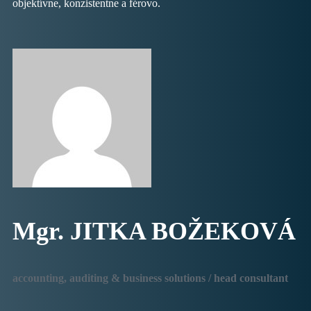
objektívne, konzistentne a férovo.
Mgr. JITKA BOŽEKOVÁ
accounting, auditing & business solutions / head consultant