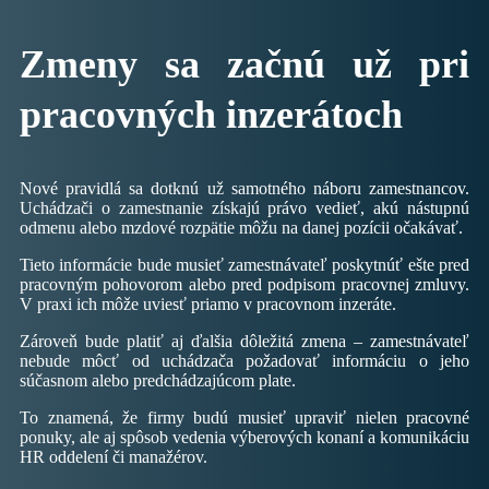
Zmeny sa začnú už pri
pracovných inzerátoch
Nové pravidlá sa dotknú už samotného náboru zamestnancov.
Uchádzači o zamestnanie získajú právo vedieť, akú nástupnú
odmenu alebo mzdové rozpätie môžu na danej pozícii očakávať.
Tieto informácie bude musieť zamestnávateľ poskytnúť ešte pred
pracovným pohovorom alebo pred podpisom pracovnej zmluvy.
V praxi ich môže uviesť priamo v pracovnom inzeráte.
Zároveň bude platiť aj ďalšia dôležitá zmena – zamestnávateľ
nebude môcť od uchádzača požadovať informáciu o jeho
súčasnom alebo predchádzajúcom plate.
To znamená, že firmy budú musieť upraviť nielen pracovné
ponuky, ale aj spôsob vedenia výberových konaní a komunikáciu
HR oddelení či manažérov.