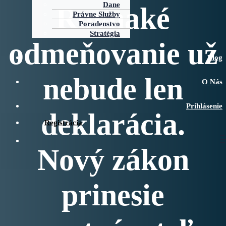
Dane
Rovnaké
Právne Služby
Poradenstvo
Stratégia
odmeňovanie už
Blog
nebude len
O Nás
Prihlásenie
deklarácia.
Registrácia
Nový zákon
prinesie