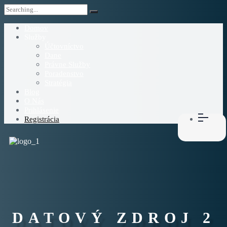
Domov
Služby
Účtovníctvo
Dane
Právne Služby
Poradenstvo
Stratégia
Blog
O Nás
Prihlásenie
Registrácia
DATOVÝ ZDROJ 2