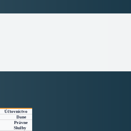
Účtovníctvo
Dane
Právne
Služby