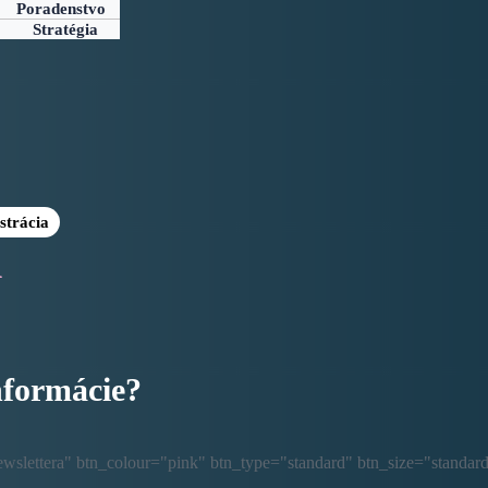
Poradenstvo
Stratégia
strácia
Á
nformácie?
ewslettera" btn_colour="pink" btn_type="standard" btn_size="standard"