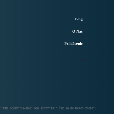
Blog
O Nás
Prihlásenie
 btn_icon="ss-star" btn_text="Prihláste sa do newslettera"]