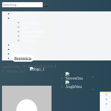
Domov
Služby
Účtovníctvo
Dane
Právne Služby
Poradenstvo
Stratégia
Blog
O Nás
Prihlásenie
Registrácia
napísal Mgr. JITKA BOŽEKOVÁ
8. októbra 2025