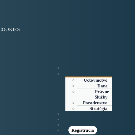
v COOKIES
Účtovníctvo
Dane
Právne
Služby
Poradenstvo
Stratégia
Registrácia