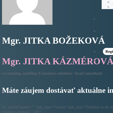
Mgr. JITKA BOŽEKOVÁ
Regi
Mgr. JITKA KÁZMÉROV
accounting, auditing & business solutions / head consultant
Máte záujem dostávať aktuálne i
[sf_modal header="" link_type="button" link_text="Prihláste sa do n
[mc4wp_form id="196"]