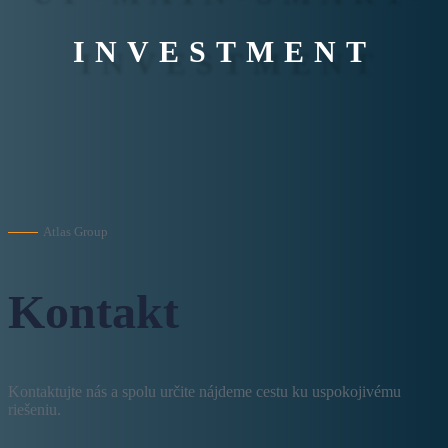
INVESTMENT
Atlas Group
Kontakt
Kontaktujte nás a spolu určite nájdeme cestu ku uspokojivému
riešeniu.