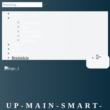
Domov
Služby
Účtovníctvo
Dane
Právne Služby
Poradenstvo
Stratégia
Blog
O Nás
Prihlásenie
Registrácia
UP-MAIN-SMART-