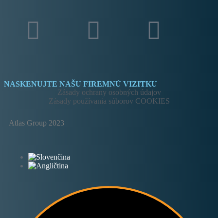
NASKENUJTE NAŠU FIREMNÚ VIZITKU
Zásady ochrany osobných údajov
Zásady používania súborov COOKIES
Atlas Group 2023