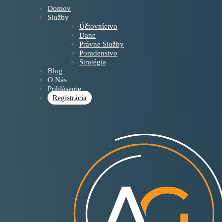
Domov
Služby
Účtovníctvo
Dane
Právne Služby
Poradenstvo
Stratégia
Blog
O Nás
Prihlásenie
Registrácia