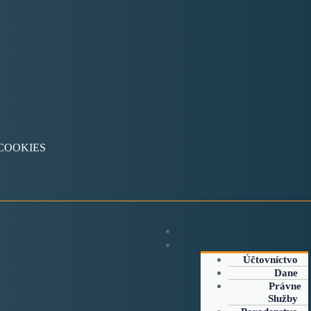
v COOKIES
Účtovníctvo
Dane
Právne
Služby
Spravujte súhlas so súbormi cookie