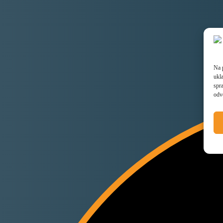
Na 
ukl
spra
odv