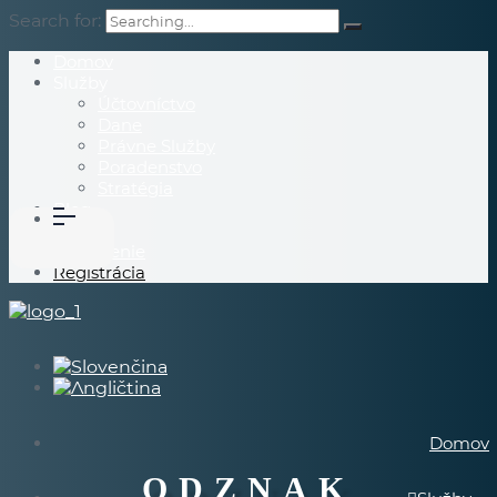
Search for:
Domov
Služby
Účtovníctvo
Dane
Právne Služby
Poradenstvo
Stratégia
Blog
O Nás
Prihlásenie
Registrácia
Domov
ODZNAK