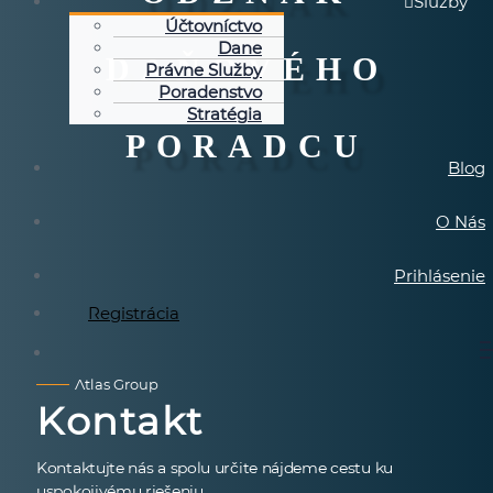
Služby
Účtovníctvo
Dane
DAŇOVÉHO
Právne Služby
Poradenstvo
Stratégia
PORADCU
Blog
O Nás
Prihlásenie
Registrácia
Atlas Group
Kontakt
Kontaktujte nás a spolu určite nájdeme cestu ku
uspokojivému riešeniu.