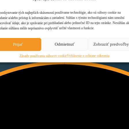
Právne
Služby
Poradenstvo
poskytovanie tých najlepších skúseností používame technológie, ako sú súbory cookie na
Stratégia
adanie a/alebo prístup k informáciám o zariadení. Súhlas s týmito technológiami nám umožní
covávať údaje, ako je správanie pri prehliadaní alebo jedinečné ID na tejto stránke. Nesúhlas a
olanie súhlasu môže nepriaznivo ovplyvniť určité vlastnosti a funkcie.
Registrácia
Prijať
Odmietnuť
Zobraziť predvoľby
Zásady používania súborov cookie
Vyhlásenie o ochrane súkromia