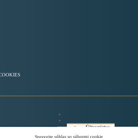
v COOKIES
Účtovníctvo
Dane
Spravujte súhlas so súbormi cookie