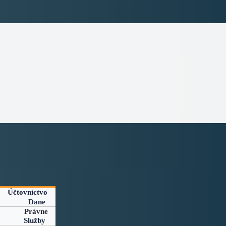
Účtovníctvo
Dane
Právne
Služby