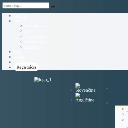
Domov
Služby
Účtovníctvo
Dane
Právne Služby
Poradenstvo
Stratégia
Blog
O Nás
Prihlásenie
Registrácia