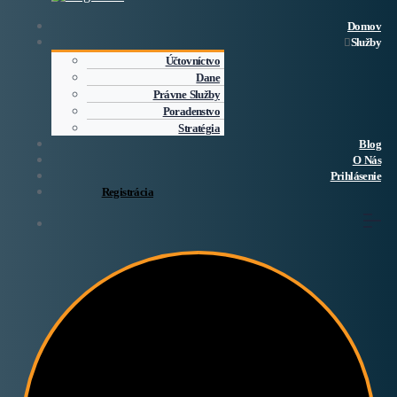
Domov
Služby
Účtovníctvo
Dane
Právne Služby
Poradenstvo
Stratégia
Blog
O Nás
Prihlásenie
Registrácia