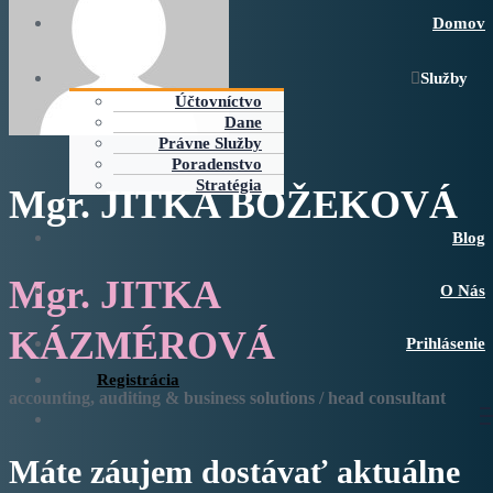
Domov
Služby
Účtovníctvo
Dane
Právne Služby
Poradenstvo
Stratégia
Mgr. JITKA BOŽEKOVÁ
Blog
Mgr. JITKA
O Nás
KÁZMÉROVÁ
Prihlásenie
Registrácia
accounting, auditing & business solutions / head consultant
Máte záujem dostávať aktuálne