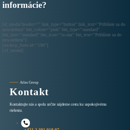
informácie?
[sf_modal header="" link_type="button" link_text="Prihláste sa do
newslettera" btn_colour="pink" btn_type="standard"
btn_size="standard" btn_icon="ss-star" btn_text="Prihláste sa do
newslettera"]
[mc4wp_form id="196"]
[/sf_modal]
Atlas Group
Kontakt
Kontaktujte nás a spolu určite nájdeme cestu ku uspokojivému
riešeniu.
+421 2 381 018 07