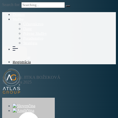
Search for:
Domov
Služby
Účtovníctvo
Dane
Právne Služby
Poradenstvo
Stratégia
Blog
O Nás
Prihlásenie
Registrácia
napísal Mgr. JITKA BOŽEKOVÁ
19. februára 2025