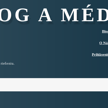
OG A MÉ
Blo
O Ná
Prihláseni
 riešeniu.