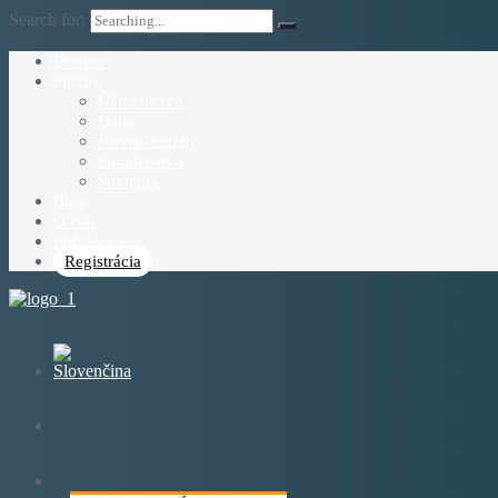
Search for:
Domov
Služby
Účtovníctvo
Dane
Právne Služby
Poradenstvo
Stratégia
Blog
O Nás
Prihlásenie
Registrácia