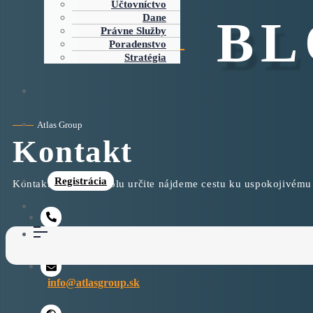
Účtovníctvo
BL
Dane
Právne Služby
Poradenstvo
Stratégia
Atlas Group
Kontakt
Registrácia
Kontaktujte nás a spolu určite nájdeme cestu ku uspokojivému
+421 2 381 018 07
info@atlasgroup.sk