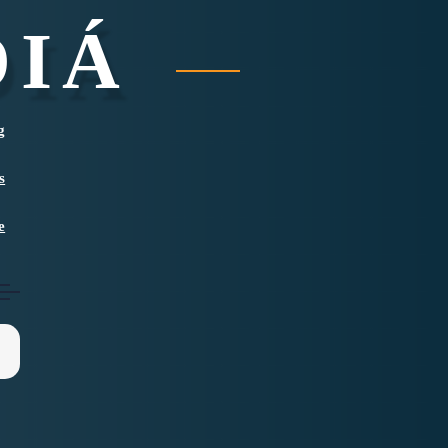
DIÁ
g
s
e