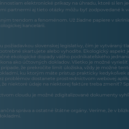
nostiam elektronické príkazy na úhradu, ktoré si len j
mi partnermi aj tieto otázky môžu byť zodpovedané k va
sným trendom a fenoménom. Už žiadne papiere v skriniac
ologickej kancelárii.
požiadavkou slovenskej legislatívy, čím je vytváraný tl
potrebné skartujete alebo vyhodíte. Ekologický aspekt je
utočné ekologické dopady vášho podnikateľského jednani
ákona ako účtovných dokladov. Všetko je možné vyriešiť
prípade, že prekročíte limit úložiska, vždy je možné tento
kladmi, ku ktorým máte prístup prakticky kedykoľvek 
bez problémov dostanete prostredníctvom webovej aplikác
 že niektoré údaje na niektorej faktúre treba zmeniť? 
ctvom cloudu je možné zdigitalizované dokumenty vyhľadá
inančná správa a ostatné štátne orgány. Veríme, že v blí
dokladmi.