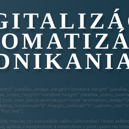
GITALIZÁ
OMATIZÁ
DNIKANI
dth“ parallax_image_height=“content-height“ paralla
lax_video_height=“window-height“ parallax_video_overl
st“] [spb_text_block animation=“none“ animation_delay=“0
ing_horizontal=“0″ margin_vertical=“0″ custom_css=“ma
irst last“]
aždý mesiac do kancelárie vášho účtovníka? Alebo zefekt
vej aplikácii kedykoľvek a kdekoľvek s prístupom na int