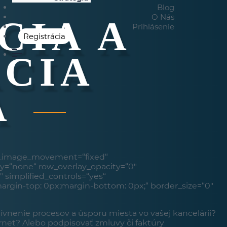
Blog
O Nás
CIA A
Prihlásenie
Registrácia
CIA
A
x_image_movement=“fixed“
ay=“none“ row_overlay_opacity=“0″
″ simplified_controls=“yes“
rgin-top: 0px;margin-bottom: 0px;“ border_size=“0″
ívnenie procesov a úsporu miesta vo vašej kancelárii?
ernet? Alebo podpisovať zmluvy či faktúry