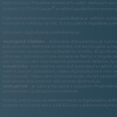
elektronicky? Prípadne dostávať k vašim daňovým povin
®
úhradu? S ATLAS Group
a našimi spoľahlivými externý
Digitalizácia dokumentov a podnikania je veľkým súča
minimálne náklady na tlač. Aj toto patrí k digitálnej a ek
Výhodami digitalizácie podnikania sú:
ekologické hľadisko
– archivácia dokumentov je nutnou 
dokumentov. Niektoré si necháte, iné archivujete, a ne
spoločnosti verejnosťou a zlepšeniu imidžu, až po sk
informácií potrebných pre označenie faktúr v zmysle z
viac priestoru ako obmedzené priestorové riešenia. Aj v 
konektivita
– pomôžeme vám byť prepojení s vašimi do
vrátiť k starým dokladom, vďaka digitalizácii sa k nim 
faktúra bola? Alebo vám účtovník bude chcieť oznámiť,
digitálnom dokumente celý proces zjednoduší.
dostupnosť
– je úzko prepojená s cloudom. Prostrední
a kdekoľvek s prístupom na internet.
Pomaly prechádza na elektronizáciu a digitalizáciu aj f
budete môcť prísť len s USB kľúčom s elektronickými 