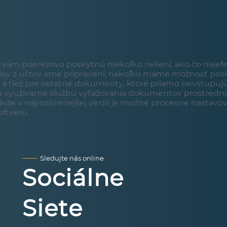
vám prierezovo poskytnú niekoľko riešení, ako čo najefek
pisy z účtov sme pripravení, nakoľko máme možnosť posk
 tiež pre ostatné dokumenty, ktoré priamo nevstupujú do
ň využívame službu vyťažovania dokumentov prostredn
 v najrozšírenejšej verzii je možné procesne nastavov
ftvéru.
Sledujte nás online
Sociálne
Siete