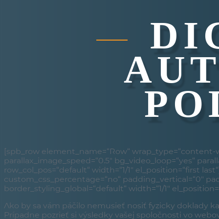
DI
AUT
PO
[spb_row element_name=“Row“ wrap_type=“content-wi
parallax_image_speed=“0.5″ bg_video_loop=“yes“ paral
row_col_pos=“default“ width=“1/1″ el_position=“first la
custom_css_percentage=“no“ padding_vertical=“0″ padd
border_styling_global=“default“ width=“1/1″ el_position=“f
Ako by sa vám páčilo nemusieť nosiť fyzicky doklady k
Prípadne pozrieť si výsledky vašej spoločnosti vo webo