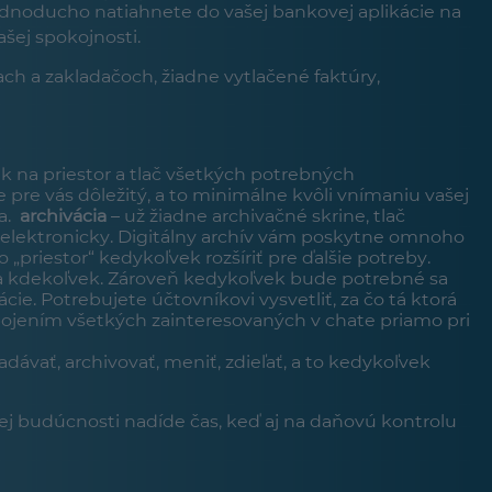
ednoducho natiahnete do vašej bankovej aplikácie na
šej spokojnosti.
h a zakladačoch, žiadne vytlačené faktúry,
ak na priestor a tlač všetkých potrebných
 pre vás dôležitý, a to minimálne kvôli vnímaniu vašej
a.
archivácia
– už žiadne archivačné skrine, tlač
 elektronicky. Digitálny archív vám poskytne omnoho
 „priestor“ kedykoľvek rozšíriť pre ďalšie potreby.
a kdekoľvek. Zároveň kedykoľvek bude potrebné sa
ie. Potrebujete účtovníkovi vysvetliť, za čo tá ktorá
Spojením všetkých zainteresovaných v chate priamo pri
vať, archivovať, meniť, zdieľať, a to kedykoľvek
zkej budúcnosti nadíde čas, keď aj na daňovú kontrolu