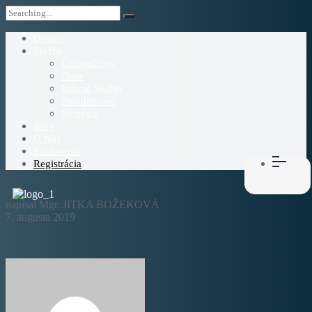
Domov
Služby
Účtovníctvo
Dane
Právne Služby
Poradenstvo
Stratégia
Blog
O Nás
Prihlásenie
Registrácia
napísal Mgr. JITKA BOŽEKOVÁ
7. augusta 2019