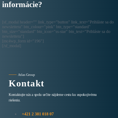
informácie?
[sf_modal header="" link_type="button" link_text="Prihláste sa do
newslettera" btn_colour="pink" btn_type="standard"
btn_size="standard" btn_icon="ss-star" btn_text="Prihláste sa do
newslettera"]
[mc4wp_form id="196"]
[/sf_modal]
Atlas Group
Kontakt
Kontaktujte nás a spolu určite nájdeme cestu ku uspokojivému
riešeniu.
+421 2 381 018 07