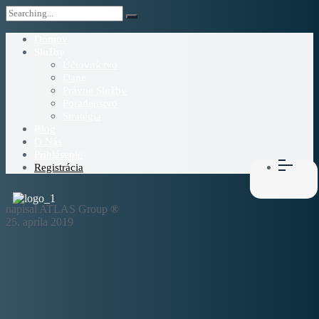
Domov
Služby
Účtovníctvo
Dane
Právne Služby
Poradenstvo
Stratégia
Blog
O Nás
Prihlásenie
Registrácia
napísal ATLAS Group ®
25. apríla 2019