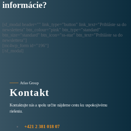
informácie?
[sf_modal header="" link_type="button" link_text="Prihláste sa do
newslettera" btn_colour="pink" btn_type="standard"
btn_size="standard" btn_icon="ss-star" btn_text="Prihláste sa do
newslettera"]
[mc4wp_form id="196"]
[/sf_modal]
Atlas Group
Kontakt
Kontaktujte nás a spolu určite nájdeme cestu ku uspokojivému
riešeniu.
+421 2 381 018 07