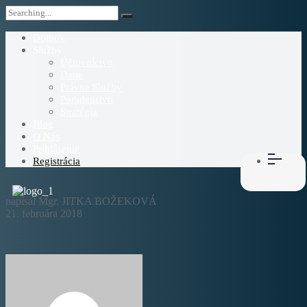
Domov
Služby
Účtovníctvo
Dane
Právne Služby
Poradenstvo
Stratégia
Blog
O Nás
Prihlásenie
Registrácia
napísal Mgr. JITKA BOŽEKOVÁ
21. februára 2018