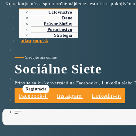
Kontaktujte nás a spolu určite nájdeme cestu ku uspokojivému
Účtovníctvo
+421 2 381 018 07
Dane
Právne Služby
info@atlasgroup.sk
Poradenstvo
Stratégia
atlasgroup.sk
Sledujte nás online
Sociálne Siete
Pripojte sa ku konverzácii na Facebooku, LinkedIn alebo T
Registrácia
Facebook-f
Instagram
Linkedin-in