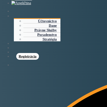
Účtovníctvo
Dane
Právne Služby
Poradenstvo
Stratégia
Registrácia