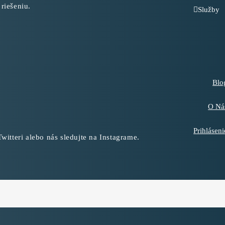
 riešeniu.
Služby
Blo
O Ná
Prihláseni
witteri alebo nás sledujte na Instagrame.