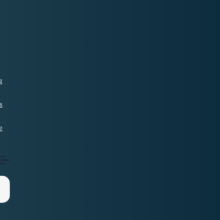
g
s
e