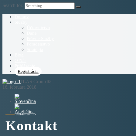
Search for:
Domov
Služby
Účtovníctvo
Dane
Právne Služby
Poradenstvo
Stratégia
Blog
O Nás
Prihlásenie
Registrácia
napísal ATLAS Group ®
16. februára 2018
Atlas Group
Kontakt